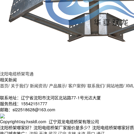
沈阳电缆桥架弯通
相关新闻
首页
/
关于我们
/
新闻资讯
/
产品展示
/
客户案例
/
联系我们
/
网站地图
/
XM
联系地址：辽宁省沈阳市沈河区北站路77-1号光达大厦
服务热线：15542151777
邮箱：sl22518628@163.com
Copyright©sy.hxsldl.com 辽宁双龙电缆桥架有限公司
沈阳桥架哪家好？沈阳电缆桥架厂家报价是多少？沈阳电缆桥架哪家好质量怎
热门城市推广：
沈阳
天津
武汉
辽宁
吉林
大连
营口
通辽