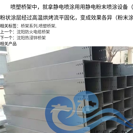
喷塑桥架中，就拿静电喷涂用用静电粉末喷涂设备
粉状涂层经过高温烘烤流平固化，变成效果各异（粉末
相关标签：
桥架系列
,
喷塑桥架
,
上一个：
沈阳防火电缆桥架
下一个：
沈阳热浸锌桥架
相关产品